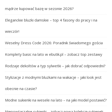
mądrze kupować bazę w sezonie 2026?
Eleganckie bluzki damskie – top 4 fasony do pracy i na
wieczór!
Weselny Dress Code 2026: Poradnik świadomego gościa
Komplety basic na lato w ebutik.pl – zobacz top zestawy
Rodzaje dekoltów a typ sylwetki – jak dobrać odpowiedni?
Stylizacje z modnymi bluzkami na wakacje – jaki look jest
obecnie na czasie?
Modne sukienki na wesele na lato – na jaki model postawić?
Niepowtarzalne sukienki – zobacz nową kolekcję sukienek