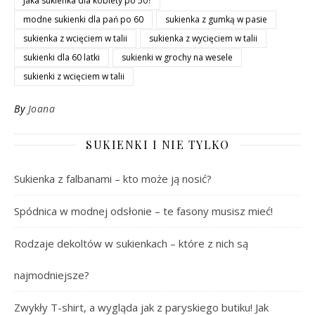
Jaka sukienka dla kobiety po 50?
modne sukienki dla pań po 60
sukienka z gumką w pasie
sukienka z wcięciem w talii
sukienka z wycięciem w talii
sukienki dla 60 latki
sukienki w grochy na wesele
sukienki z wcięciem w talii
By
Joana
SUKIENKI I NIE TYLKO
Sukienka z falbanami – kto może ją nosić?
Spódnica w modnej odsłonie – te fasony musisz mieć!
Rodzaje dekoltów w sukienkach – które z nich są
najmodniejsze?
Zwykły T-shirt, a wygląda jak z paryskiego butiku! Jak