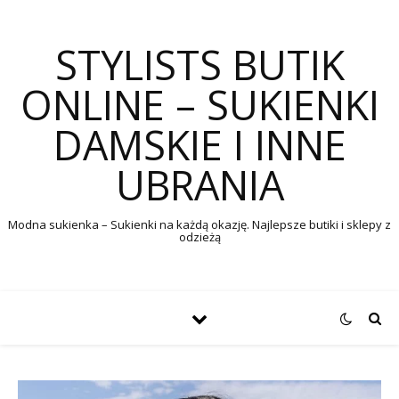
STYLISTS BUTIK
ONLINE – SUKIENKI
DAMSKIE I INNE
UBRANIA
Modna sukienka – Sukienki na każdą okazję. Najlepsze butiki i sklepy z
odzieżą