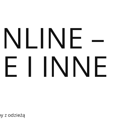
ONLINE –
E I INNE
y z odzieżą