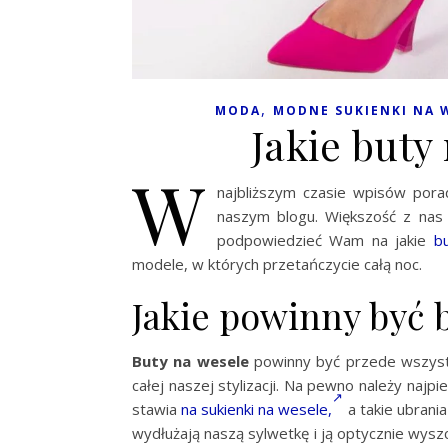
,
MODA
MODNE SUKIENKI NA 
Jakie buty
W
najbliższym czasie wpisów por
naszym blogu. Większość z nas 
podpowiedzieć Wam na jakie
b
modele, w których przetańczycie całą noc.
Jakie powinny być 
Buty na wesele
powinny być przede wszyst
całej naszej stylizacji. Na pewno należy najp
stawia
na sukienki na wesele,
a takie ubrani
wydłużają naszą sylwetkę i ją optycznie wysz