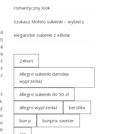
romantyczny look
Szukasz Mohito sukienki – wybierz
ją
eleganckie sukienki z eButik
ej
są
żą
z
24hurt
az
Allegro sukienki damskie
 z
wyprzedaż
eż
Allegro sukienki do 50 zł
a,
allegro wyprzedaż
bershka
zy
to
bon p
bonprix sweter
łu
ch
ccc