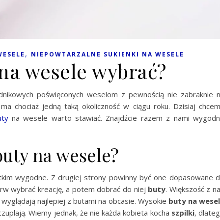
,
WESELE
NIEPOWTARZALNE SUKIENKI NA WESELE
 na wesele wybrać?
adnikowych poświęconych weselom z pewnością nie zabraknie 
ma chociaż jedną taką okoliczność w ciągu roku. Dzisiaj chce
uty
na wesele warto stawiać. Znajdźcie razem z nami wygod
buty na wesele?
kim wygodne. Z drugiej strony powinny być one dopasowane 
ierw wybrać kreację, a potem dobrać do niej
buty
. Większość z n
a wyglądają najlepiej z butami na obcasie. Wysokie
buty na wese
czuplają. Wiemy jednak, że nie każda kobieta kocha
szpilki
, dlate