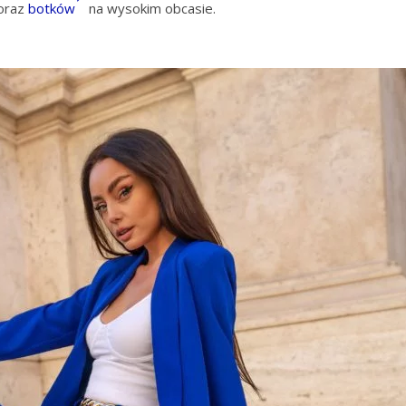
 oraz
botków
na wysokim obcasie.