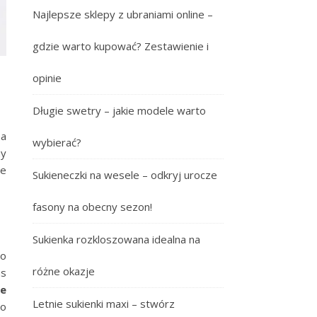
Najlepsze sklepy z ubraniami online –
gdzie warto kupować? Zestawienie i
opinie
Długie swetry – jakie modele warto
na
wybierać?
my
ne
Sukieneczki na wesele – odkryj urocze
fasony na obecny sezon!
Sukienka rozkloszowana idealna na
do
różne okazje
as
le
Letnie sukienki maxi – stwórz
go