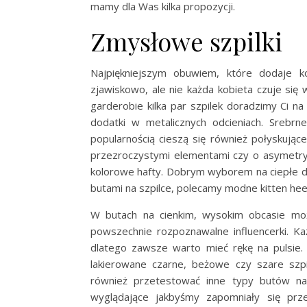
mamy dla Was kilka propozycji.
Zmysłowe szpilki
Najpiękniejszym obuwiem, które dodaje ko
zjawiskowo, ale nie każda kobieta czuje się 
garderobie kilka par szpilek doradzimy Ci n
dodatki w metalicznych odcieniach. Srebr
popularnością cieszą się również połyskując
przezroczystymi elementami czy o asymetrycz
kolorowe hafty. Dobrym wyborem na ciepłe dni
butami na szpilce, polecamy modne kitten heel
W butach na cienkim, wysokim obcasie mo
powszechnie rozpoznawalne influencerki. K
dlatego zawsze warto mieć rękę na pulsi
lakierowane czarne, beżowe czy szare szpil
również przetestować inne typy butów na 
wyglądające jakbyśmy zapomniały się pr