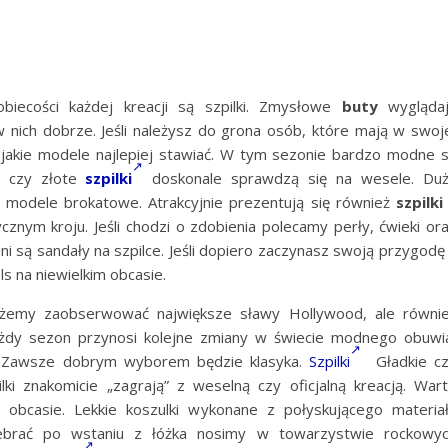
biecości każdej kreacji są szpilki. Zmysłowe
buty
wygląda
w nich dobrze. Jeśli należysz do grona osób, które mają w swoj
a jakie modele najlepiej stawiać. W tym sezonie bardzo modne 
ne czy złote
szpilki
doskonale sprawdzą się na wesele. Du
e modele brokatowe. Atrakcyjnie prezentują się również
szpilki
nym kroju. Jeśli chodzi o zdobienia polecamy perły, ćwieki or
 są sandały na szpilce. Jeśli dopiero zaczynasz swoją przygodę
s na niewielkim obcasie.
żemy zaobserwować największe sławy Hollywood, ale równi
ażdy sezon przynosi kolejne zmiany w świecie modnego obuwi
e. Zawsze dobrym wyborem będzie klasyka.
Szpilki
Gładkie c
ki znakomicie „zagrają” z weselną czy oficjalną kreacją. War
obcasie. Lekkie koszulki wykonane z połyskującego materia
zebrać po wstaniu z łóżka nosimy w towarzystwie rockowy