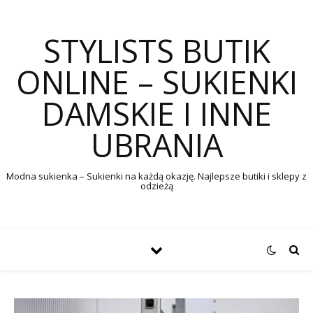
STYLISTS BUTIK
ONLINE – SUKIENKI
DAMSKIE I INNE
UBRANIA
Modna sukienka – Sukienki na każdą okazję. Najlepsze butiki i sklepy z
odzieżą