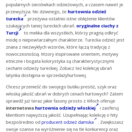
popularnych sieciówkach odzieżowych, a czasem nawet je
przewyższa. Nic dziwnego, że
hurtownia odzież
turecka
przeżywa ostatnio istne oblężenie klientów
szukających taniej tureckich ubrań.
oryginalne ciuchy z
Turcji
to mekka dla wszystkich, którzy pragną odkryć
modę o niepowtarzalnym charakterze. Turecka odzież jest
znana z niezwykłych wzorów, które łączą tradycję z
nowoczesnością. Wzory inspirowane orientem, motywy
etniczne i bogata kolorystyka są charakterystycznymi
cechami odzieży tureckiej. Zobacz też kolekcję ubrań
latynka dostępna w sprzedażyhurtowej.
Chcesz przenieść do swojego butiku prestiż, szyk oraz
włoską jakość ubrań w dobrych cenach hurtowych? Zatem
sprawdź już teraz jakie fasony prosto z Włoch oferuje
internetowa
hurtownia odzieży włoskiej
i zaoferuj
klientkom najwyższą jakość. Uzupełniając kolekcję o hity
bezpośrednio od
producent odzież damska
. Zwiększasz
swoje szanse na wyróżnienie się na tle konkurencji oraz