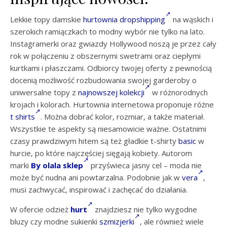
Lekkie topy damskie
hurtownia dropshipping
na wąskich i
szerokich ramiączkach to modny wybór nie tylko na lato.
Instagramerki oraz gwiazdy Hollywood noszą je przez cały
rok w połączeniu z obszernymi swetrami oraz ciepłymi
kurtkami i płaszczami. Odbiorcy twojej oferty z pewnością
docenią możliwość rozbudowania swojej garderoby o
uniwersalne topy z
najnowszej kolekcji
w różnorodnych
krojach i kolorach. Hurtownia internetowa proponuje różne
t shirts
. Można dobrać kolor, rozmiar, a także materiał.
Wszystkie te aspekty są niesamowicie ważne. Ostatnimi
czasy prawdziwym hitem są też gładkie t-shirty
basic
w
hurcie, po które najczęściej sięgają kobiety. Autorom
marki
By olala sklep
przyświeca jasny cel – moda nie
może być nudna ani powtarzalna. Podobnie jak w
vera
,
musi zachwycać, inspirować i zachęcać do działania.
W ofercie odzież
hurt
znajdziesz nie tylko wygodne
bluzy czy modne sukienki
szmizjerki
, ale również wiele