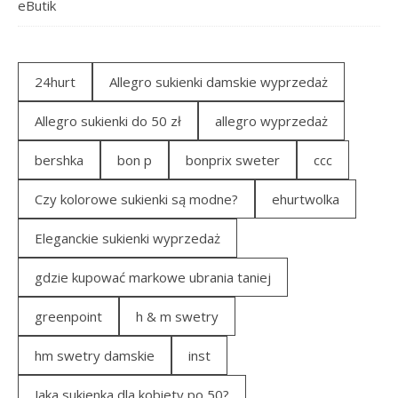
eButik
24hurt
Allegro sukienki damskie wyprzedaż
Allegro sukienki do 50 zł
allegro wyprzedaż
bershka
bon p
bonprix sweter
ccc
Czy kolorowe sukienki są modne?
ehurtwolka
Eleganckie sukienki wyprzedaż
gdzie kupować markowe ubrania taniej
greenpoint
h & m swetry
hm swetry damskie
inst
Jaka sukienka dla kobiety po 50?