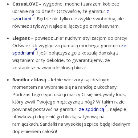
CasuaLOVE
– wygodne, modne i zarazem kobiece
ubranie na co dzień? Oczywiście, że garnitur
z
szortami
! Będzie nie tylko niezwykle swobodny, ale
również stylowy! Najlepiej łączyć go z mokasynami.
Elegant
– powiedz „nie” nudnym stylizacjom do pracy!
Odśwież ich wygląd za pomocą modnego garnituru
ze
spodniami
! Jeśli połączysz go z koszulą damską z
wiązaniem przy dekolcie, to gwarantujemy, że
zostaniesz nazwana królową biura!
Randka z klasą
– letnie wieczory są idealnym
momentem na wybranie się na randkę z ukochany!
Podczas tego typu okazji marzy Ci się niebywały look,
który zwali Twojego mężczyznę z nóg? W takim razie
powinnaś postawić na garnitur
ze spódnicą
, najlepiej
ołówkową i dopełnić go bluzką satynową na
ramiączkach. Sandałki na wysokiej szpilce będą idealnym
dopełnieniem całości!