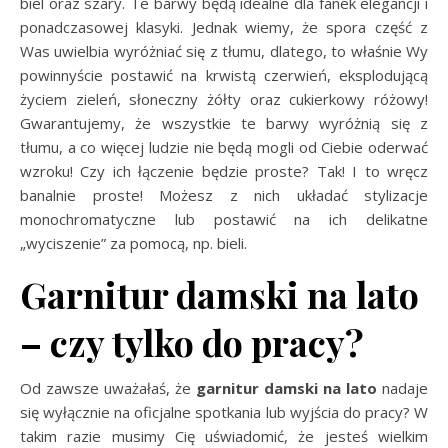
biel oraz szary. Te barwy będą idealne dla fanek elegancji i
ponadczasowej klasyki. Jednak wiemy, że spora część z
Was uwielbia wyróżniać się z tłumu, dlatego, to właśnie Wy
powinnyście postawić na krwistą czerwień, eksplodującą
życiem zieleń, słoneczny żółty oraz cukierkowy różowy!
Gwarantujemy, że wszystkie te barwy wyróżnią się z
tłumu, a co więcej ludzie nie będą mogli od Ciebie oderwać
wzroku! Czy ich łączenie będzie proste? Tak! I to wręcz
banalnie proste! Możesz z nich układać stylizacje
monochromatyczne lub postawić na ich delikatne
„wyciszenie” za pomocą, np. bieli.
Garnitur damski na lato
– czy tylko do pracy?
Od zawsze uważałaś, że
garnitur damski na lato
nadaje
się wyłącznie na oficjalne spotkania lub wyjścia do pracy? W
takim razie musimy Cię uświadomić, że jesteś wielkim