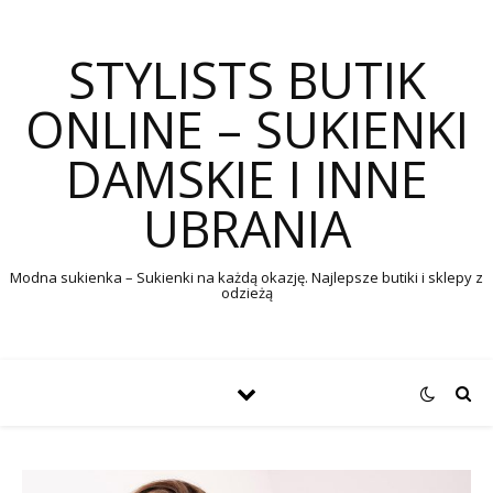
STYLISTS BUTIK
ONLINE – SUKIENKI
DAMSKIE I INNE
UBRANIA
Modna sukienka – Sukienki na każdą okazję. Najlepsze butiki i sklepy z
odzieżą