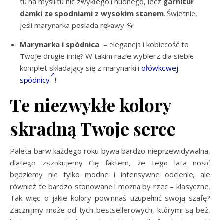
tu na myśli tu nic zwykłego i nudnego, lecz
garnitur
damki ze spodniami z wysokim stanem
. Świetnie,
jeśli marynarka posiada rękawy ¾!
Marynarka i spódnica
– elegancja i kobiecość to
Twoje drugie imię? W takim razie wybierz dla siebie
komplet składający się z marynarki i
ołówkowej
spódnicy
!
Te niezwykłe kolory
skradną Twoje serce
Paleta barw każdego roku bywa bardzo nieprzewidywalna,
dlatego zszokujemy Cię faktem, że tego lata nosić
będziemy nie tylko modne i intensywne odcienie, ale
również te bardzo stonowane i można by rzec – klasyczne.
Tak więc o jakie kolory powinnaś uzupełnić swoją szafę?
Zacznijmy może od tych bestsellerowych, którymi są beż,