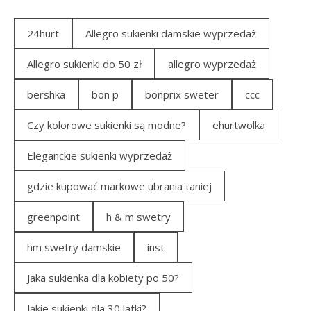
24hurt
Allegro sukienki damskie wyprzedaż
Allegro sukienki do 50 zł
allegro wyprzedaż
bershka
bon p
bonprix sweter
ccc
Czy kolorowe sukienki są modne?
ehurtwolka
Eleganckie sukienki wyprzedaż
gdzie kupować markowe ubrania taniej
greenpoint
h & m swetry
hm swetry damskie
inst
Jaka sukienka dla kobiety po 50?
Jakie sukienki dla 30 latki?