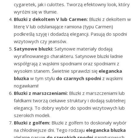
cygaretek, jak i culottes. Tworzą efektowny look, który
wyróżni się w tłumie.
Bluzki z dekoltem V lub Carmen:
Bluzki z dekoltem w
literę V lub odsłaniające ramiona (typu Carmen)
podkreślą szyję i dodadzą elegancji. Pasują do spodni
wizytowych czy jeansów.
Satynowe bluzki:
Satynowe materiały dodają
wyrafinowanego charakteru. Satynowe bluzki ładnie
współgrają z wąskimi spodniami oraz spodniami z
wysokim stanem. Świetnie sprawdzi się
elegancka
bluzka
w tym stylu
do czarnych spodni
z wąskimi
nogawkami!
Bluzki z marszczeniami:
Bluzki z marszczeniami lub
fałdkami tworzą ciekawe struktury i dodają subtelnej
elegancji. To dobry wybór do spodni wizytowych lub
szerokich modeli.
Bluzki z golfem:
Bluzki z golfem to doskonały wybór
na chłodniejsze dni. Tego rodzaju
elegancka bluzka
idelanie pasuje
do szerokich spodni
garniturowych