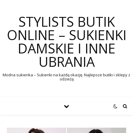
STYLISTS BUTIK
ONLINE – SUKIENKI
DAMSKIE I INNE
UBRANIA
Modna sukienka – Sukienki na każdą okazję. Najlepsze butiki i sklepy z
odzieżą