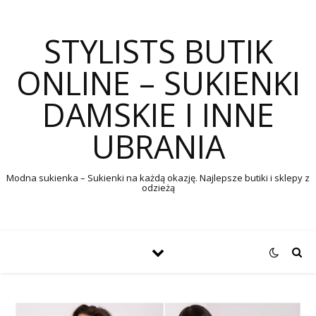
STYLISTS BUTIK
ONLINE – SUKIENKI
DAMSKIE I INNE
UBRANIA
Modna sukienka – Sukienki na każdą okazję. Najlepsze butiki i sklepy z
odzieżą