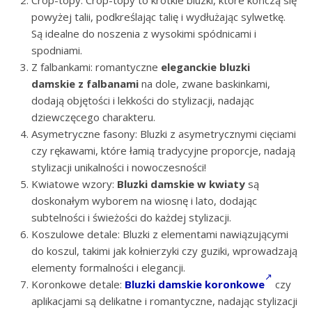
Crop-topy: Crop-topy to krótkie bluzki, które kończą się
powyżej talii, podkreślając talię i wydłużając sylwetkę.
Są idealne do noszenia z wysokimi spódnicami i
spodniami.
Z falbankami: romantyczne
eleganckie bluzki
damskie z falbanami
na dole, zwane baskinkami,
dodają objętości i lekkości do stylizacji, nadając
dziewczęcego charakteru.
Asymetryczne fasony: Bluzki z asymetrycznymi cięciami
czy rękawami, które łamią tradycyjne proporcje, nadają
stylizacji unikalności i nowoczesności!
Kwiatowe wzory:
Bluzki damskie w kwiaty
są
doskonałym wyborem na wiosnę i lato, dodając
subtelności i świeżości do każdej stylizacji.
Koszulowe detale: Bluzki z elementami nawiązującymi
do koszul, takimi jak kołnierzyki czy guziki, wprowadzają
elementy formalności i elegancji.
Koronkowe detale:
Bluzki damskie koronkowe
czy
aplikacjami są delikatne i romantyczne, nadając stylizacji