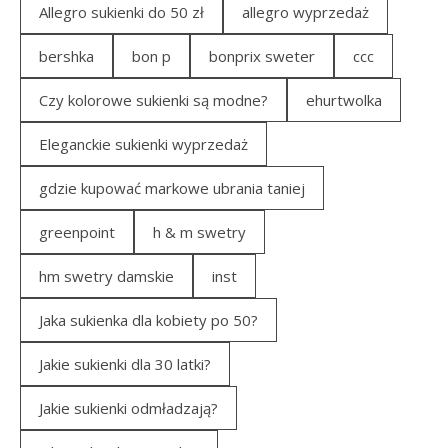
Allegro sukienki do 50 zł
allegro wyprzedaż
bershka
bon p
bonprix sweter
ccc
Czy kolorowe sukienki są modne?
ehurtwolka
Eleganckie sukienki wyprzedaż
gdzie kupować markowe ubrania taniej
greenpoint
h & m swetry
hm swetry damskie
inst
Jaka sukienka dla kobiety po 50?
Jakie sukienki dla 30 latki?
Jakie sukienki odmładzają?