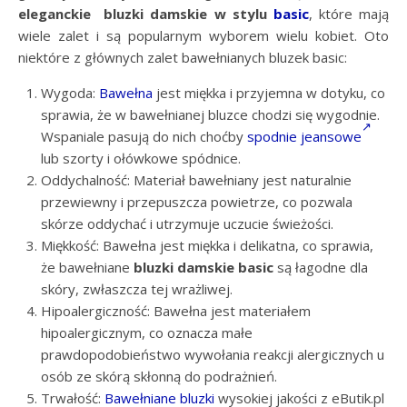
eleganckie bluzki damskie
w stylu
basic
, które mają
wiele zalet i są popularnym wyborem wielu kobiet. Oto
niektóre z głównych zalet bawełnianych bluzek basic:
Wygoda:
Bawełna
jest miękka i przyjemna w dotyku, co
sprawia, że w bawełnianej bluzce chodzi się wygodnie.
Wspaniale pasują do nich choćby
spodnie jeansowe
lub szorty i ołówkowe spódnice.
Oddychalność: Materiał bawełniany jest naturalnie
przewiewny i przepuszcza powietrze, co pozwala
skórze oddychać i utrzymuje uczucie świeżości.
Miękkość: Bawełna jest miękka i delikatna, co sprawia,
że bawełniane
bluzki damskie
basic
są łagodne dla
skóry, zwłaszcza tej wrażliwej.
Hipoalergiczność: Bawełna jest materiałem
hipoalergicznym, co oznacza małe
prawdopodobieństwo wywołania reakcji alergicznych u
osób ze skórą skłonną do podrażnień.
Trwałość:
Bawełniane bluzki
wysokiej jakości z eButik.pl