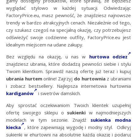
gamy dostępny produktów, które sprawią, że będziesz
wyglądać stylowo w każdej sytuacji. Odwiedzając
FactoryPrice.eu, masz pewność, że znajdziesz najnowsze
trendy w bardzo atrakcyjnych cenach. Niezależnie od tego,
czy szukasz czegoś na specjalną okazję, czy potrzebujesz
odświeżyć swoje codzienne outfity, FactoryPrice.eu jest
idealnym miejscem na udane zakupy.
Bez względu na okazję, u nas w
hurtowa odziez
znajdziesz ubrania, które dodadzą pewności siebie i stylu
Twoim klientkom. Sprawdź naszą ofertę już teraz i kupuj
ubrania hurtem
online! Zajrzyj
do hurtownia
z ubraniami
i zobacz bestsellery. Najlepsza internetowa hurtownia
kardiganów
i swetrów damskich.
Aby sprostać oczekiwaniom Twoich klientek uzupełnij
ofertę swojego sklepu o
sukienki
w najmodniejszych
modelach w tym sezonie. Znajdź
sukienka modna
kiecka
, które zapewniają wygodę i modny styl. Odkryj
sukienki w ehurtowni na absolutnie każdą okazję i podaruj