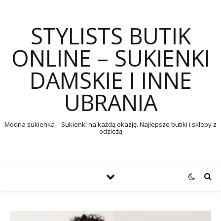
STYLISTS BUTIK
ONLINE – SUKIENKI
DAMSKIE I INNE
UBRANIA
Modna sukienka – Sukienki na każdą okazję. Najlepsze butiki i sklepy z
odzieżą