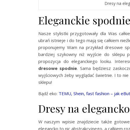
Dresy na ele
Eleganckie spodnie
Nasze stylistki przygotowały dla Was całki
ubrań istnieje i do tego mają się całkiem ni
proponujemy Wam na przykład dresowe spodn
bardziej szykowny niż wyjście do sklepu 
propozycja do eleganckiego looku. Intere
dresowe spodnie
. Sama będziesz zaskoczo
wyjściowych żeby wyglądać świetnie. I to nie
sklepu!
Bądź eko:
TEMU, Shein, fast fashion – jak eBu
Dresy na elegancko 
W naszym wpisie znajdziecie także gotowe
elegancko to nic abstrakcyjnego, a całkiem r