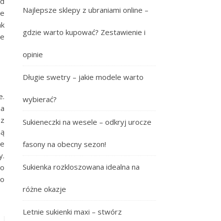
Od
Najlepsze sklepy z ubraniami online –
le
ak
gdzie warto kupować? Zestawienie i
we
opinie
Długie swetry – jakie modele warto
e.
wybierać?
na
 z
Sukieneczki na wesele – odkryj urocze
ną
ie
fasony na obecny sezon!
y.
Sukienka rozkloszowana idealna na
zo
to
różne okazje
Letnie sukienki maxi – stwórz