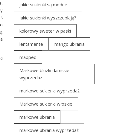
e,
jakie sukienki są modne
by
aś
Jakie sukienki wyszczuplają?
co
kolorowy sweter w paski
ę.
na
lentamente
mango ubrania
mapped
la
Markowe bluzki damskie
wyprzedaż
markowe sukienki wyprzedaż
Markowe sukienki włoskie
markowe ubrania
markowe ubrania wyprzedaż