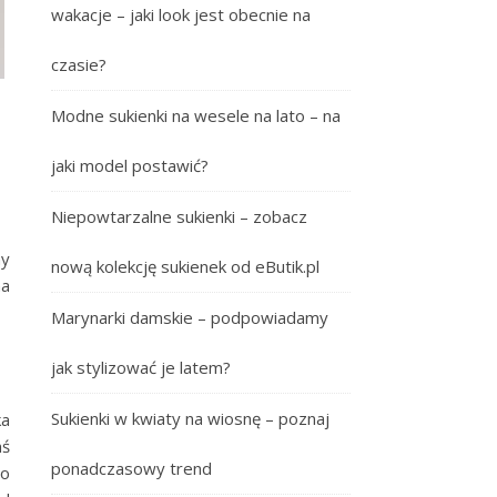
wakacje – jaki look jest obecnie na
czasie?
Modne sukienki na wesele na lato – na
jaki model postawić?
Niepowtarzalne sukienki – zobacz
my
nową kolekcję sukienek od eButik.pl
na
Marynarki damskie – podpowiadamy
jak stylizować je latem?
Sukienki w kwiaty na wiosnę – poznaj
ka
mś
ponadczasowy trend
co