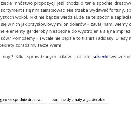
ziecie mnóstwo propozycji jeśli chodzi o tanie spodnie dresow
asortyment i się nim zainspiować. Nie trzeba wydawać fortuny, a
ystkich wokół. Nikt nie będzie wiedział, że za te spodnie zapłacił
ię w nich jak przysłowiowy milion dolarów – zaufaj nam, wiemy 
nne elementy garderoby niezbędne do wystrojenia się na imprez
esów? Pomożemy – i wcale nie będzie to t-shirt i adidasy. Dresy 
 sekrety zdradzimy także Wam!
 nogi? Kilka sprawdzonych trików. Jaki krój
sukienki
wyszczup
eganckie spodnie dresowe
poranne dylematy w garderobie