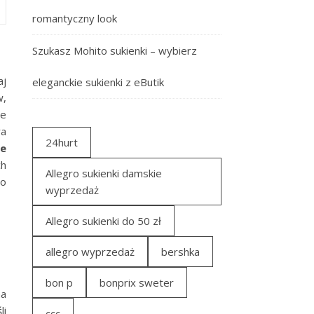
romantyczny look
Szukasz Mohito sukienki – wybierz
aj
eleganckie sukienki z eButik
w,
ie
ra
24hurt
ne
ch
Allegro sukienki damskie
do
wyprzedaż
Allegro sukienki do 50 zł
allegro wyprzedaż
bershka
bon p
bonprix sweter
na
li
ccc