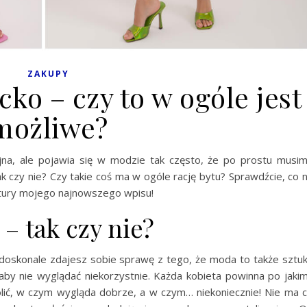
ZAKUPY
ko – czy to w ogóle jest
możliwe?
jna, ale pojawia się w modzie tak często, że po prostu musi
k czy nie? Czy takie coś ma w ogóle rację bytu? Sprawdźcie, co 
tury mojego najnowszego wpisu!
– tak czy nie?
o doskonale zdajesz sobie sprawę z tego, że moda to także sztu
by nie wyglądać niekorzystnie. Każda kobieta powinna po jaki
olić, w czym wygląda dobrze, a w czym… niekoniecznie! Nie ma 