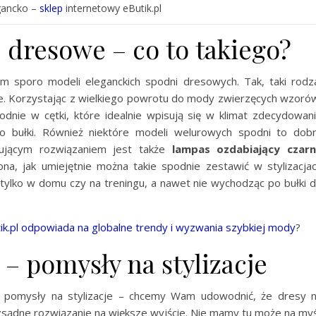
gancko –
sklep
internetowy eButik.pl
 dresowe – co to takiego?
em sporo modeli eleganckich spodni dresowych. Tak, taki rodz
eźle. Korzystając z wielkiego powrotu do mody zwierzęcych wzoró
ie w cętki, które idealnie wpisują się w klimat zdecydowan
po bułki. Również niektóre modeli welurowych spodni to dob
sującym rozwiązaniem jest także
lampas ozdabiający czar
na, jak umiejętnie można takie spodnie zestawić w stylizacja
 tylko w domu czy na treningu, a nawet nie wychodząc po bułki 
tik.pl odpowiada na globalne trendy i wyzwania szybkiej mody
?
– pomysły na stylizacje
 pomysły na stylizacje – chcemy Wam udowodnić, że dresy 
ozsądne rozwiązanie na większe wyjście. Nie mamy tu może na myś