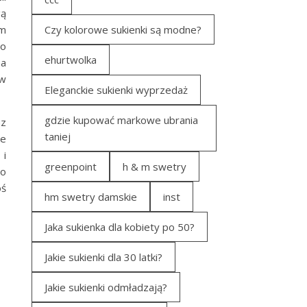
gą
ym
Czy kolorowe sukienki są modne?
go
ehurtwolka
na
 w
Eleganckie sukienki wyprzedaż
gdzie kupować markowe ubrania
az
taniej
ie
 i
greenpoint
h & m swetry
to
oś
hm swetry damskie
inst
Jaka sukienka dla kobiety po 50?
Jakie sukienki dla 30 latki?
Jakie sukienki odmładzają?