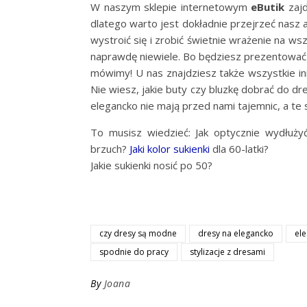
W naszym sklepie internetowym
eButik
zajd
dlatego warto jest dokładnie przejrzeć nasz 
wystroić się i zrobić świetnie wrażenie na wsz
naprawdę niewiele. Bo będziesz prezentować s
mówimy! U nas znajdziesz także wszystkie i
Nie wiesz, jakie buty czy bluzkę dobrać do dr
elegancko nie mają przed nami tajemnic, a te
To musisz wiedzieć: Jak optycznie wydłużyć
brzuch?
Jaki kolor sukienki
dla 60-latki?
Jakie sukienki nosić po 50?
czy dresy są modne
dresy na elegancko
el
spodnie do pracy
stylizacje z dresami
By
Joana