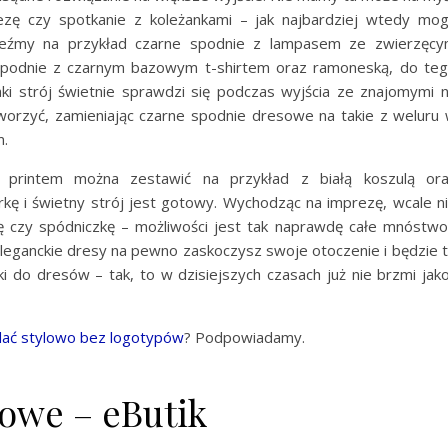
ezę czy spotkanie z koleżankami – jak najbardziej wtedy mo
eźmy na przykład czarne spodnie z lampasem ze zwierzęc
spodnie z czarnym bazowym t-shirtem oraz ramoneską, do te
aki strój świetnie sprawdzi się podczas wyjścia ze znajomymi 
worzyć, zamieniając czarne spodnie dresowe na takie z weluru
m.
printem można zestawić na przykład z białą koszulą or
rkę i świetny strój jest gotowy. Wychodząc na imprezę, wcale n
 czy spódniczkę – możliwości jest tak naprawdę całe mnóstwo
eleganckie dresy na pewno zaskoczysz swoje otoczenie i będzie 
ki do dresów – tak, to w dzisiejszych czasach już nie brzmi jak
ądać stylowo bez logotypów
? Podpowiadamy.
owe – eButik