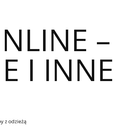
ONLINE –
E I INNE
y z odzieżą