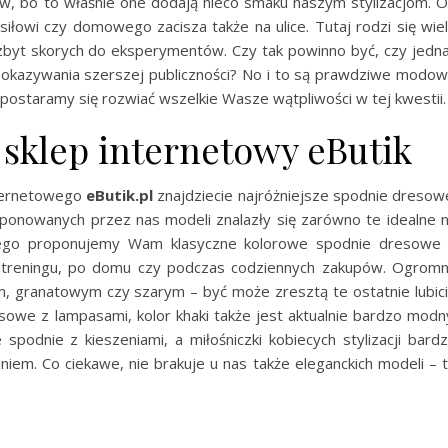
ów, bo to właśnie one dodają nieco smaku naszym stylizacjom. 
łowi czy domowego zacisza także na ulice. Tutaj rodzi się wie
zbyt skorych do eksperymentów. Czy tak powinno być, czy jedn
 pokazywania szerszej publiczności? No i to są prawdziwe modo
postaramy się rozwiać wszelkie Wasze wątpliwości w tej kwestii.
sklep internetowy eButik
ternetowego
eButik.pl
znajdziecie najróżniejsze spodnie dresow
oponowanych przez nas modeli znalazły się zarówno te idealne 
 tego proponujemy Wam klasyczne kolorowe spodnie dresowe
a treningu, po domu czy podczas codziennych zakupów. Ogrom
ym, granatowym czy szarym – być może zresztą te ostatnie lubic
esowe z lampasami, kolor khaki także jest aktualnie bardzo modn
podnie z kieszeniami, a miłośniczki kobiecych stylizacji bard
iem. Co ciekawe, nie brakuje u nas także eleganckich modeli – 