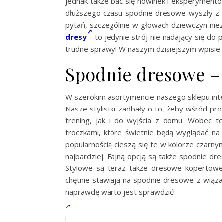
jednak także bać się nowinek i eksperyment
dłuższego czasu spodnie dresowe wyszły z si
pytań, szczególnie w głowach dziewczyn nie
dresy
to jedynie strój nie nadający się do
trudne sprawy! W naszym dzisiejszym wpisie 
Spodnie dresowe – 
W szerokim asortymencie naszego sklepu in
Nasze stylistki zadbały o to, żeby wśród pr
trening, jak i do wyjścia z domu. Wobec
troczkami, które świetnie będą wyglądać n
popularnością cieszą się te w kolorze czarn
najbardziej. Fajną opcją są także spodnie dr
Stylowe są teraz także dresowe kopertowe s
chętnie stawiają na spodnie dresowe z wiązan
naprawdę warto jest sprawdzić!