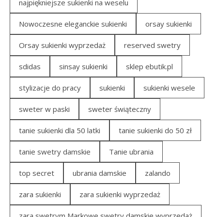
najpiękniejsze sukienki na weselu
Nowoczesne eleganckie sukienki
orsay sukienki
Orsay sukienki wyprzedaż
reserved swetry
sdidas
sinsay sukienki
sklep ebutik.pl
stylizacje do pracy
sukienki
sukienki wesele
sweter w paski
sweter świąteczny
tanie sukienki dla 50 latki
tanie sukienki do 50 zł
tanie swetry damskie
Tanie ubrania
top secret
ubrania damskie
zalando
zara sukienki
zara sukienki wyprzedaż
zara swetrym Markowe swetry damskie wyprzedaż