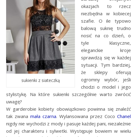
okazjach to rzecz
niezbędna w kobiecej
szafie. O ile typowo
balową suknię trudno
nosić na co dzień, o
tyle klasyczne,
eleganckie kroje
sprawdzą się w każdej
sytuacji. Tym bardziej,
że sklepy oferują
ogromny wybór, jeśli
sukienki z siateczką
chodzi o model i jego
stylistykę. Na które sukienki szczególnie warto zwrócić
uwagę?
W garderobie kobiety obowiązkowo powinna się znaleźć
tak zwana
mała czarna
. Wylansowana przez Coco
Chanel
nigdy nie wychodzi z mody i pasuje każdej pani, niezależnie
od jej charakteru i sylwetki. Występuje bowiem w wielu