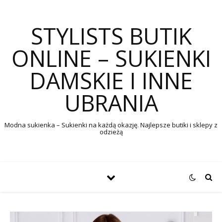
STYLISTS BUTIK
ONLINE – SUKIENKI
DAMSKIE I INNE
UBRANIA
Modna sukienka – Sukienki na każdą okazję. Najlepsze butiki i sklepy z
odzieżą