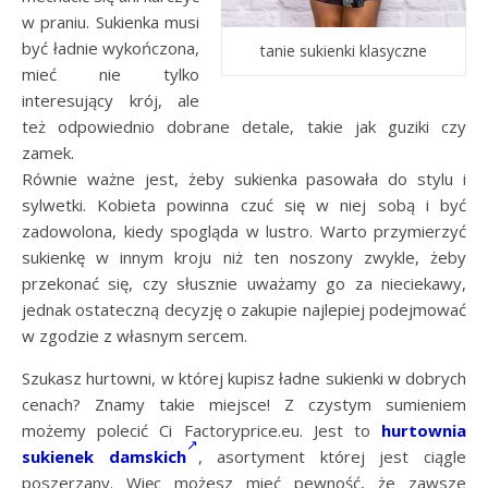
w praniu. Sukienka musi
być ładnie wykończona,
tanie sukienki klasyczne
mieć nie tylko
interesujący krój, ale
też odpowiednio dobrane detale, takie jak guziki czy
zamek.
Równie ważne jest, żeby sukienka pasowała do stylu i
sylwetki. Kobieta powinna czuć się w niej sobą i być
zadowolona, kiedy spogląda w lustro. Warto przymierzyć
sukienkę w innym kroju niż ten noszony zwykle, żeby
przekonać się, czy słusznie uważamy go za nieciekawy,
jednak ostateczną decyzję o zakupie najlepiej podejmować
w zgodzie z własnym sercem.
Szukasz hurtowni, w której kupisz ładne sukienki w dobrych
cenach? Znamy takie miejsce! Z czystym sumieniem
możemy polecić Ci Factoryprice.eu. Jest to
hurtownia
sukienek damskich
, asortyment której jest ciągle
poszerzany. Więc możesz mieć pewność, że zawsze