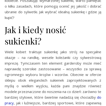
kobiecie. Poszukując wymarzonej sukienki, warto pamiętać
o kilku zasadach, które pomogą ocenić jej jakość i dobrać
ubranie do sylwetki. Jak wybrać idealną sukienkę i gdzie ją
kupić?
Jak i kiedy nosić
sukienki?
Wiele kobiet traktuje sukienkę jako strój na specjalne
okazje – na randkę, wesele koleżanki czy sylwestrową
imprezę. Tymczasem ten element garderoby może mieć
naprawdę szerokie zastosowanie – wszystko za sprawą
ogromnego wyboru krojów i wzorów. Obecnie w ofercie
sklepu obok eleganckich sukienek zaprojektowanych z
myślą o wielkim wyjściu, każda pani znajdzie również
modele przeznaczone do noszenia na co dzień: zarówno te
bardziej stylowe, które świetnie nadadzą się chociażby
do
pracy
, jak i luźniejsze, bardziej sportowe, które zapewnią