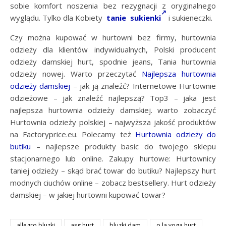
sobie komfort noszenia bez rezygnacji z oryginalnego
wyglądu. Tylko dla Kobiety
tanie sukienki
i sukieneczki.
Czy można kupować w hurtowni bez firmy, hurtownia
odzieży dla klientów indywidualnych, Polski producent
odzieży damskiej hurt, spodnie jeans, Tania hurtownia
odzieży nowej. Warto przeczytać
Najlepsza hurtownia
odzieży damskiej
– jak ją znaleźć? Internetowe Hurtownie
odzieżowe – jak znaleźć najlepszą? Top3 – jaka jest
najlepsza hurtownia odzieży damskiej. warto zobaczyć
Hurtownia odzieży polskiej – najwyższa jakość produktów
na Factoryprice.eu. Polecamy też
Hurtownia odzieży do
butiku
– najlepsze produkty basic do twojego sklepu
stacjonarnego lub online. Zakupy hurtowe: Hurtownicy
taniej odzieży – skąd brać towar do butiku? Najlepszy hurt
modnych ciuchów online – zobacz bestsellery. Hurt odzieży
damskiej – w jakiej hurtowni kupować towar?
allegro bluzki
asg hurt
bluzki dam
o la voga hurt