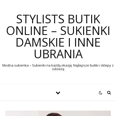
STYLISTS BUTIK
ONLINE – SUKIENKI
DAMSKIE I INNE
UBRANIA
Modna sukienka – Sukienki na każdą okazję. Najlepsze butiki i sklepy z
odzieżą