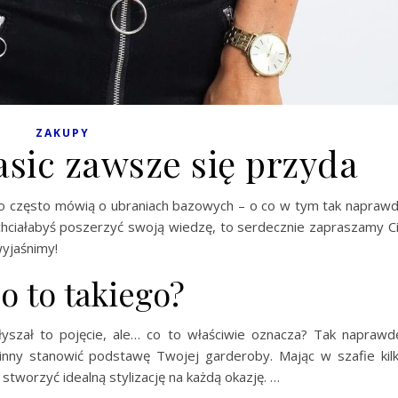
ZAKUPY
basic zawsze się przyda
zo często mówią o ubraniach bazowych – o co w tym tak napraw
e chciałabyś poszerzyć swoją wiedzę, to serdecznie zapraszamy C
wyjaśnimy!
o to takiego?
yszał to pojęcie, ale… co to właściwie oznacza? Tak naprawd
winny stanowić podstawę Twojej garderoby. Mając w szafie kil
tworzyć idealną stylizację na każdą okazję. …