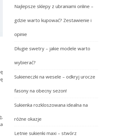
Najlepsze sklepy z ubraniami online –
gdzie warto kupować? Zestawienie i
opinie
Długie swetry – jakie modele warto
wybierać?
dę
Sukieneczki na wesele – odkryj urocze
ię
fasony na obecny sezon!
Sukienka rozkloszowana idealna na
ę,
różne okazje
ka
Letnie sukienki maxi – stwórz