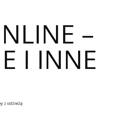
ONLINE –
E I INNE
y z odzieżą