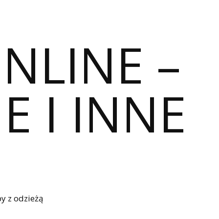
ONLINE –
E I INNE
y z odzieżą