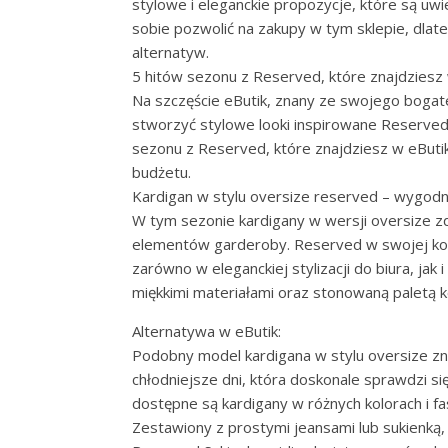
stylowe i eleganckie propozycje, które są uwi
sobie pozwolić na zakupy w tym sklepie, dla
alternatyw.
5 hitów sezonu z Reserved, które znajdziesz
Na szczęście eButik, znany ze swojego bogat
stworzyć stylowe looki inspirowane Reserved 
sezonu z Reserved, które znajdziesz w eButi
budżetu.
Kardigan w stylu oversize reserved – wygodny
W tym sezonie kardigany w wersji oversize z
elementów garderoby. Reserved w swojej kolek
zarówno w eleganckiej stylizacji do biura, ja
miękkimi materiałami oraz stonowaną paletą k
Alternatywa w eButik:
Podobny model kardigana w stylu oversize znaj
chłodniejsze dni, która doskonale sprawdzi się
dostępne są kardigany w różnych kolorach i f
Zestawiony z prostymi jeansami lub sukienką, 