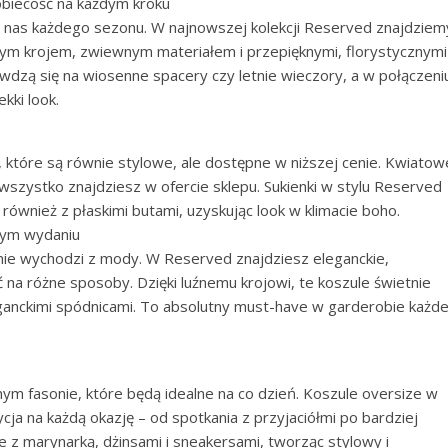
obiecość na każdym kroku
o nas każdego sezonu. W najnowszej kolekcji Reserved znajdziem
nym krojem, zwiewnym materiałem i przepięknymi, florystycznymi
wdzą się na wiosenne spacery czy letnie wieczory, a w połączeni
kki look.
 które są równie stylowe, ale dostępne w niższej cenie. Kwiatow
o wszystko znajdziesz w ofercie sklepu. Sukienki w stylu Reserved
również z płaskimi butami, uzyskując look w klimacie boho.
nym wydaniu
y nie wychodzi z mody. W Reserved znajdziesz eleganckie,
 na różne sposoby. Dzięki luźnemu krojowi, te koszule świetnie
eganckimi spódnicami. To absolutny must-have w garderobie każde
ym fasonie, które będą idealne na co dzień. Koszule oversize w
ja na każdą okazję – od spotkania z przyjaciółmi po bardziej
 z marynarką, dżinsami i sneakersami, tworząc stylowy i