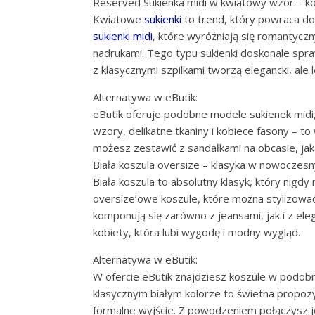
Reserved Sukienka midi w kwiatowy wzór – k
Kwiatowe
sukienki
to trend, który powraca d
sukienki midi
, które wyróżniają się romantycz
nadrukami. Tego typu sukienki doskonale spra
z klasycznymi szpilkami tworzą elegancki, ale le
Alternatywa w eButik:
eButik oferuje podobne modele sukienek midi,
wzory, delikatne tkaniny i kobiece fasony – t
możesz zestawić z sandałkami na obcasie, jak 
Biała koszula oversize – klasyka w nowoczes
Biała koszula to absolutny klasyk, który nigd
oversize’owe koszule, które można stylizować
komponują się zarówno z jeansami, jak i z el
kobiety, która lubi wygodę i modny wygląd.
Alternatywa w eButik:
W ofercie eButik znajdziesz koszule w podobn
klasycznym białym kolorze to świetna propozyc
formalne wyjście. Z powodzeniem połączysz je