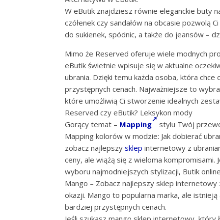
W eButik znajdziesz równie eleganckie buty 
czółenek czy sandałów na obcasie pozwolą Ci 
do sukienek, spódnic, a także do jeansów – dz
Mimo że Reserved oferuje wiele modnych pro
eButik świetnie wpisuje się w aktualne oczeki
ubrania. Dzięki temu każda osoba, która chce
przystępnych cenach. Najważniejsze to wybrać
które umożliwią Ci stworzenie idealnych zest
Reserved czy eButik? Leksykon mody
Gorący temat –
Mapping
stylu Twój przewod
Mapping kolorów w modzie: Jak dobierać ubra
zobacz najlepszy
sklep
internetowy z ubraniam
ceny, ale wiążą się z wieloma kompromisami. J
wyboru najmodniejszych stylizacji, Butik online
Mango – Zobacz najlepszy sklep internetowy z
okazji. Mango to popularna marka, ale istnieją
bardziej przystępnych cenach.
Jeśli szukasz mango sklep internetowy, który