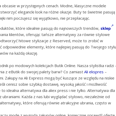
na obcasie w przystępnych cenach. Modne, klasyczne modele
stworzyć elegancki look na różne okazje. Buty te świetnie pasują
ięki nim poczujesz się wyjątkowo, nie przepłacając.
duktów, które idealnie pasują do najnowszych trendów,
sklep
wania klientów, oferując tańsze alternatywy za równie stylowe
 odtworzyć hitowe stylizacje z Reserved, może to zrobić w
 odpowiednie elementy, które najlepiej pasują do Twojego stylu
awów na każdą okazję.
nik po modowych kolekcjach Butik Online. Nasza stylistka radzi 
nia z eButik do swojej palety barw? Co zamiast
Ali ekspres
–
i. Zakupy na Ali Express mogą być kuszące ze względu na niskie
eśli cenisz sobie szybką dostawę, wysoką jakość i możliwość
 to idealna alternatywa dla aliex press i nie tylko. Alternatywa dla
 ubraniami. Każda z nas lubi wyglądać stylowo, niezależnie od
 alternatywy, które oferują równie atrakcyjne ubrania, często w
 łączy modę z wygodą zakupów online, koniecznie sprawdź ofertę