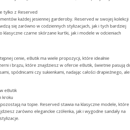
ie tylko z Reserved
lementów każdej jesiennej garderoby. Reserved w swojej kolekcji
wdzą się zarówno w codziennych stylizacjach, jak i tych bardziej
klasyczne czarne skórzane kurtki, jak i modele w odcieniach
stępnej cenie, eButik ma wiele propozycji, które idealnie
rni i brązu, które znajdziesz w ofercie eButik, świetnie pasują d
ansami, spódnicami czy sukienkami, nadając całości drapieżnego, ale
 w eButik
m kroku
 pozostają na topie. Reserved stawia na klasyczne modele, które
ajdziesz zarówno eleganckie czółenka, jak i wygodne sandały na
tylizacje.