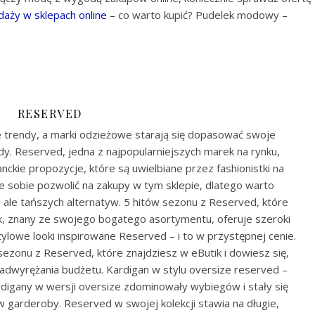
aży w sklepach online
– co warto kupić? Pudelek modowy –
RESERVED
 trendy, a marki odzieżowe starają się dopasować swoje
y. Reserved, jedna z najpopularniejszych marek na rynku,
nckie propozycje, które są uwielbiane przez fashionistki na
e sobie pozwolić na zakupy w tym sklepie, dlatego warto
ale tańszych alternatyw. 5 hitów sezonu z Reserved, które
ik, znany ze swojego bogatego asortymentu, oferuje szeroki
lowe looki inspirowane Reserved – i to w przystępnej cenie.
ezonu z Reserved, które znajdziesz w eButik i dowiesz się,
adwyrężania budżetu. Kardigan w stylu oversize reserved –
digany w wersji oversize zdominowały wybiegów i stały się
garderoby. Reserved w swojej kolekcji stawia na długie,