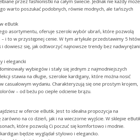
elbiane przez fashionistki na całym świecie. Jednak nie każdy może
tego warto poszukać podobnych, równie modnych, ale tańszych
 w eButik
ego asortymentu, oferuje szeroki wybór ubrań, które pozwolą
– i to w przystępnej cenie. W tym artykule przedstawimy 5 hitó
k i dowiesz się, jak odtworzyć najnowsze trendy bez nadwyrężani
 i elegancki
dominowały wybiegów i stały się jednym z najmodniejszych
cji stawia na długie, szerokie kardigany, które można nosić
k i w casualowym wydaniu. Charakteryzują się one prostym krojem,
olorów – od beżu po ciepłe odcienie brązu.
dziesz w ofercie eButik. Jest to idealna propozycja na
 zarówno na co dzień, jak i na wieczorne wyjście. W sklepie eButi
asonach, które pozwolą Ci poczuć się komfortowo i modnie.
kardigan będzie wyglądał stylowo i elegancko.