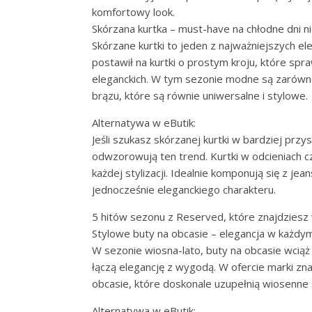
komfortowy look.
Skórzana kurtka – must-have na chłodne dni n
Skórzane kurtki to jeden z najważniejszych e
postawił na kurtki o prostym kroju, które spra
eleganckich. W tym sezonie modne są zarówno 
brązu, które są równie uniwersalne i stylowe.
Alternatywa w eButik:
Jeśli szukasz skórzanej kurtki w bardziej przy
odwzorowują ten trend. Kurtki w odcieniach cze
każdej stylizacji. Idealnie komponują się z je
jednocześnie eleganckiego charakteru.
5 hitów sezonu z Reserved, które znajdziesz
Stylowe buty na obcasie – elegancja w każdy
W sezonie wiosna-lato, buty na obcasie wciąż
łączą elegancję z wygodą. W ofercie marki zn
obcasie, które doskonale uzupełnią wiosenne s
Alternatywa w eButik: