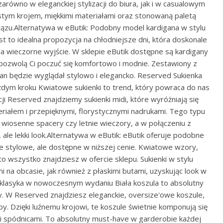
arówno w eleganckiej stylizacji do biura, jak i w casualowym
stym krojem, miękkimi materiałami oraz stonowaną paletą
rązu.Alternatywa w eButik: Podobny model kardigana w stylu
st to idealna propozycja na chłodniejsze dni, która doskonale
 na wieczorne wyjście. W sklepie eButik dostępne są kardigany
 pozwolą Ci poczuć się komfortowo i modnie. Zestawiony z
gan będzie wyglądał stylowo i elegancko. Reserved Sukienka
żdym kroku Kwiatowe sukienki to trend, który powraca do nas
i Reserved znajdziemy sukienki midi, które wyróżniają się
ałem i przepięknymi, florystycznymi nadrukami. Tego typu
 wiosenne spacery czy letnie wieczory, a w połączeniu z
 ale lekki look.Alternatywa w eButik: eButik oferuje podobne
e stylowe, ale dostępne w niższej cenie. Kwiatowe wzory,
 to wszystko znajdziesz w ofercie sklepu. Sukienki w stylu
na obcasie, jak również z płaskimi butami, uzyskując look w
– klasyka w nowoczesnym wydaniu Biała koszula to absolutny
y. W Reserved znajdziesz eleganckie, oversize'owe koszule,
. Dzięki luźnemu krojowi, te koszule świetnie komponują się
mi spódnicami. To absolutny must-have w garderobie każdej