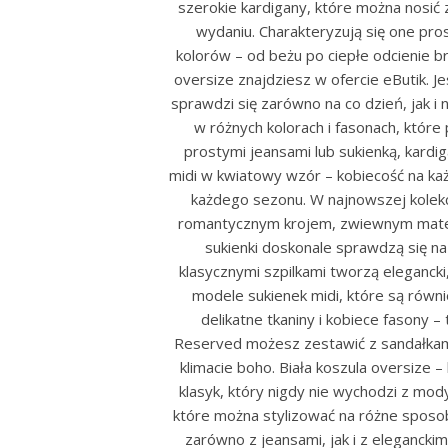
szerokie kardigany, które można nosić z
wydaniu. Charakteryzują się one pro
kolorów – od beżu po ciepłe odcienie b
oversize znajdziesz w ofercie eButik. Je
sprawdzi się zarówno na co dzień, jak i
w różnych kolorach i fasonach, które
prostymi jeansami lub sukienką, kardi
midi w kwiatowy wzór – kobiecość na ka
każdego sezonu. W najnowszej kolekcj
romantycznym krojem, zwiewnym materi
sukienki doskonale sprawdzą się na
klasycznymi szpilkami tworzą elegancki,
modele sukienek midi, które są równi
delikatne tkaniny i kobiece fasony –
Reserved możesz zestawić z sandałkami 
klimacie boho. Biała koszula oversize 
klasyk, który nigdy nie wychodzi z mod
które można stylizować na różne sposoby
zarówno z jeansami, jak i z elegancki