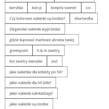
bershka
bon p
bonprix sweter
ccc
Czy kolorowe sukienki są modne?
ehurtwolka
Eleganckie sukienki wyprzedaż
gdzie kupować markowe ubrania taniej
greenpoint
h & m swetry
hm swetry damskie
inst
Jaka sukienka dla kobiety po 50?
Jakie sukienki dla 30 latki?
Jakie sukienki odmładzają?
jakie sukienki są modne