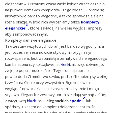
eleganckie – Ostatnimi czasy wiele kobiet wręcz oszalało
na punkcie damskich kompletów. Tego rodzaju ubrania są
niewątpliwie bardzo wygodne, a także sprawdzają się na
różne okazje. Wśród nich wyróżniamy także
komplety
eleganckie
, które zakładaj na wielkie wyjścia
i
imprezy,
aby zaimponować innym.
Komplety damskie eleganckie
Taki zestaw wizytowych ubrań jest bardzo wygodnym, a
jednocześnie niesamowicie stylowym i oryginalnym
rozwiązaniem. Jest wspaniałą alternatywą dla eleganckiego
kombinezonu czy koktajlowej
sukienki
, nic więc dziwnego,
że jego popularność rośnie. Tego rodzaju ubranie na
pewno doda Ci mnóstwo szyku, podkreśli kobiecą sylwetkę
i zwróci na Ciebie oczy wszystkich. Będziesz w nim
wyglądać nowocześnie, ale zarazem klasycznie i mega
stylowo. Eleganckie zestawy ubrań składają się najczęściej
z wizytowej
bluzki
oraz
eleganckich
spodni
lub
spódnicy. Czasem do kompletu dołączona jest także
marynarka, blezer czy bolerko. Kiedyś komplety eleganckie