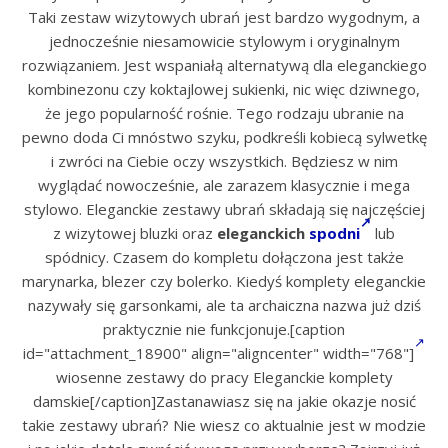
Taki zestaw wizytowych ubrań jest bardzo wygodnym, a
jednocześnie niesamowicie stylowym i oryginalnym
rozwiązaniem. Jest wspaniałą alternatywą dla eleganckiego
kombinezonu czy koktajlowej sukienki, nic więc dziwnego,
że jego popularność rośnie. Tego rodzaju ubranie na
pewno doda Ci mnóstwo szyku, podkreśli kobiecą sylwetkę
i zwróci na Ciebie oczy wszystkich. Będziesz w nim
wyglądać nowocześnie, ale zarazem klasycznie i mega
stylowo. Eleganckie zestawy ubrań składają się najczęściej
z wizytowej bluzki oraz
eleganckich
spodni
lub
spódnicy. Czasem do kompletu dołączona jest także
marynarka, blezer czy bolerko. Kiedyś komplety eleganckie
nazywały się garsonkami, ale ta archaiczna nazwa już dziś
praktycznie nie funkcjonuje.[caption
id="attachment_18900" align="aligncenter" width="768"]
wiosenne zestawy do pracy Eleganckie komplety
damskie[/caption]Zastanawiasz się na jakie okazje nosić
takie zestawy ubrań? Nie wiesz co aktualnie jest w modzie