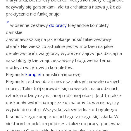
nazywały się garsonkami, ale ta archaiczna nazwa już dziś
praktycznie nie funkcjonuje.
wiosenne zestawy
do pracy
Eleganckie komplety
damskie
Zastanawiasz się na jakie okazje nosić takie zestawy
ubrań? Nie wiesz co aktualnie jest w modzie i na jakie
detale zwrócić uwagę przy wyborze? Zajrzyj już dzisiaj na
nasz blog, gdzie znajdziesz wpisy blogowe na temat
modnych wizytowych kompletów.
Elegancki
komplet
damski na imprezę
Elegancki zestaw ubrań możesz założyć na wiele różnych
imprez. Taki strój sprawdzi się na weselu, na urodzinach
członka rodziny czy na innej rodzinnej okazji. Jest to także
doskonały wybór na imprezę u znajomych, wernisaż, czy
wyjście do teatru. Wszystko zależy jednak od ogólnego
fasonu takiego kompletu i od tego z czego się składa. W
niektórych modelach pójdziesz także do pracy, ponieważ
zapewnią Ci one schludny, profesjonalny i szykowny