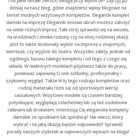
i na jakie detale zwrócić uwagę przy wyborze? Zajrzyj już
dzisiaj na nasz blog, gdzie znajdziesz wpisy blogowe na
temat modnych wizytowych kompletów. Elegancki komplet
damski na imprezę Elegancki zestaw ubrań możesz założyć
na wiele różnych imprez. Taki strój sprawdzi się na weselu,
na urodzinach członka rodziny czy na innej rodzinnej okazji.
Jest to także doskonały wybór na imprezę u znajomych,
wernisaż, czy wyjście do teatru. Wszystko zależy jednak od
ogólnego fasonu takiego kompletu i od tego z czego się
składa. W niektórych modelach pójdziesz także do pracy,
ponieważ zapewnią Ci one schludny, profesjonalny i
szykowny wygląd. Także krój tego rodzaju kompletów oraz
rodzaj materiału różni się od sportowych wersji
causalowych. Wizytowe modele są czasem bardziej
połyskujące, wyglądają szlachetniej lub są też ozdobione
cekinami lub brokatem. Interesują Cię eleganckie komplety
damskie ze spodniami lub spódnicą? Nie wiesz, który
wybrać i na jaką okazję będzie odpowiedni? Sprawdź
porady naszych stylistek w najnowszych wpisach na blogu!