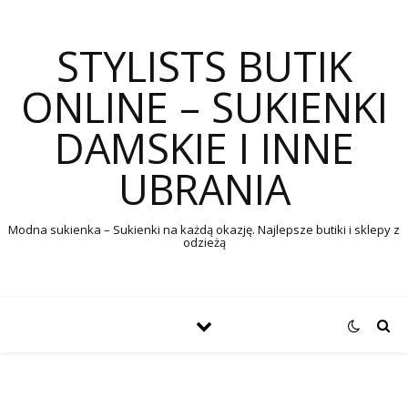
STYLISTS BUTIK
ONLINE – SUKIENKI
DAMSKIE I INNE
UBRANIA
Modna sukienka – Sukienki na każdą okazję. Najlepsze butiki i sklepy z
odzieżą