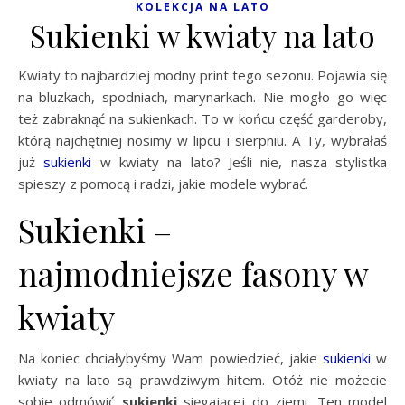
KOLEKCJA NA LATO
Sukienki w kwiaty na lato
Kwiaty to najbardziej modny print tego sezonu. Pojawia się
na bluzkach, spodniach, marynarkach. Nie mogło go więc
też zabraknąć na sukienkach. To w końcu część garderoby,
którą najchętniej nosimy w lipcu i sierpniu. A Ty, wybrałaś
już
sukienki
w kwiaty na lato? Jeśli nie, nasza stylistka
spieszy z pomocą i radzi, jakie modele wybrać.
Sukienki –
najmodniejsze fasony w
kwiaty
Na koniec chciałybyśmy Wam powiedzieć, jakie
sukienki
w
kwiaty na lato są prawdziwym hitem. Otóż nie możecie
sobie odmówić
sukienki
sięgającej do ziemi. Ten model