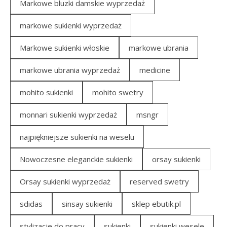
Markowe bluzki damskie wyprzedaż
markowe sukienki wyprzedaż
Markowe sukienki włoskie
markowe ubrania
markowe ubrania wyprzedaż
medicine
mohito sukienki
mohito swetry
monnari sukienki wyprzedaż
msngr
najpiękniejsze sukienki na weselu
Nowoczesne eleganckie sukienki
orsay sukienki
Orsay sukienki wyprzedaż
reserved swetry
sdidas
sinsay sukienki
sklep ebutik.pl
stylizacje do pracy
sukienki
sukienki wesele