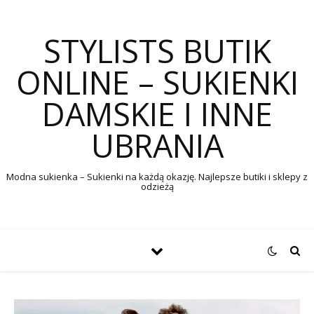
STYLISTS BUTIK
ONLINE – SUKIENKI
DAMSKIE I INNE
UBRANIA
Modna sukienka – Sukienki na każdą okazję. Najlepsze butiki i sklepy z
odzieżą