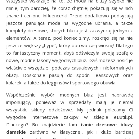
Wszystko wskazuje na to, że moda na bluzy szybko nie
minie, tym bardziej, że coraz chętniej pokazują się w nich
znane i cenione influencerki. Trend dodatkowo podsycają
jeszcze panująca moda na wygodne ubrania, a także
komplety dresowe, których bluza jest zazwyczaj jednym z
elementów. A teraz, pod koniec zimy, rozkręci się na nie
jeszcze większy „hype”, który potrwa całą wiosnę! Dlatego
to fantastyczny moment, abyś odświeżyła swoją szafę o
nowe, modne fasony wygodnych bluz. Dziś możesz nosić je
właściwie wszędzie, podczas casualowych i nieformalnych
okazji. Doskonale pasują do spodni jeansowych oraz
kolarek, a także do legginsów i sportowego obuwia.
Współcześnie wybór modnych bluz jest naprawdę
imponujący, ponieważ w sprzedaży mają je niemal
wszystkie sklepy odzieżowe. My jednak polecamy Ci
wygodne internetowe zakupy w sklepie eButik.pl.
Dlaczego? Bo znajdziecie tam
tanie dresowe bluzy
damskie
zarówno w klasycznej, jak i dużo bardziej