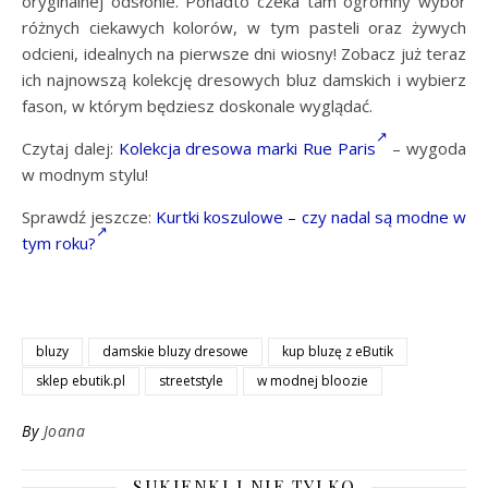
oryginalnej odsłonie. Ponadto czeka tam ogromny wybór
różnych ciekawych kolorów, w tym pasteli oraz żywych
odcieni, idealnych na pierwsze dni wiosny! Zobacz już teraz
ich najnowszą kolekcję dresowych bluz damskich i wybierz
fason, w którym będziesz doskonale wyglądać.
Czytaj dalej:
Kolekcja dresowa marki Rue Paris
– wygoda
w modnym stylu!
Sprawdź jeszcze:
Kurtki koszulowe – czy nadal są modne w
tym roku?
bluzy
damskie bluzy dresowe
kup bluzę z eButik
sklep ebutik.pl
streetstyle
w modnej bloozie
By
Joana
SUKIENKI I NIE TYLKO