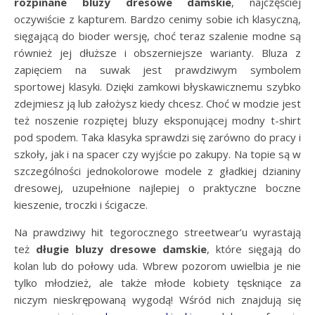
rozpinane bluzy dresowe damskie
, najczęściej
oczywiście z kapturem. Bardzo cenimy sobie ich klasyczną,
sięgającą do bioder wersję, choć teraz szalenie modne są
również jej dłuższe i obszerniejsze warianty. Bluza z
zapięciem na suwak jest prawdziwym symbolem
sportowej klasyki. Dzięki zamkowi błyskawicznemu szybko
zdejmiesz ją lub założysz kiedy chcesz. Choć w modzie jest
też noszenie rozpiętej bluzy eksponującej modny t-shirt
pod spodem. Taka klasyka sprawdzi się zarówno do pracy i
szkoły, jak i na spacer czy wyjście po zakupy. Na topie są w
szczególności jednokolorowe modele z gładkiej dzianiny
dresowej, uzupełnione najlepiej o praktyczne boczne
kieszenie, troczki i ścigacze.
Na prawdziwy hit tegorocznego streetwear’u wyrastają
też
długie bluzy dresowe damskie
, które sięgają do
kolan lub do połowy uda. Wbrew pozorom uwielbia je nie
tylko młodzież, ale także młode kobiety tęskniące za
niczym nieskrępowaną wygodą! Wśród nich znajdują się