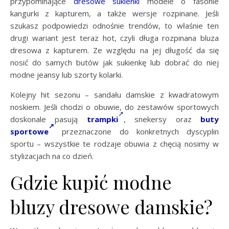
przypominające
dresowe sukienki
modele o fasonie
kangurki z kapturem, a także wersje rozpinane. Jeśli
szukasz podpowiedzi odnośnie trendów, to właśnie ten
drugi wariant jest teraz hot, czyli długa rozpinana bluza
dresowa z kapturem. Ze względu na jej długość da się
nosić do samych butów jak sukienkę lub dobrać do niej
modne jeansy lub szorty kolarki.
Kolejny hit sezonu – sandału damskie z kwadratowym
noskiem. Jeśli chodzi o obuwie, do zestawów sportowych
doskonale pasują
trampki
, snekersy oraz
buty
sportowe
przeznaczone do konkretnych dyscyplin
sportu – wszystkie te rodzaje obuwia z chęcią nosimy w
stylizacjach na co dzień.
Gdzie kupić modne
bluzy dresowe damskie?