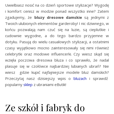
Uwielbiasz nosić na co dzień sportowe stylizacje? Wygodę
i komfort cenisz w modzie ponad wszystko inne? Zatem
zgadujemy, że
bluzy dresowe damskie
są jednymi z
Twoich ulubionych elementów garderoby! I nic dziwnego, w
końcu pozwalają nam czuć się na luzie, są cieplutkie i
cudownie wygodne, a do tego bardzo przyjemne w
dotyku. Pasują do wielu casualowych stylizacji, a ostatnimi
czasy wyjątkowo mocno zainteresowały się nimi również
celebrytki oraz modowe influencerki. Czy wiesz skąd się
wzięła poczciwa dresowa bluza i co sprawiło, że nadal
plasuje się w czołówce najbardziej lubianych ubrań? Nie
wiesz gdzie kupić najfajniejsze modele bluz damskich?
Przeczytaj nasz dzisiejszy wpis o
bluzach
i sprawdź
popularny
sklep
z ubraniami eButik!
Ze szkół i fabryk do