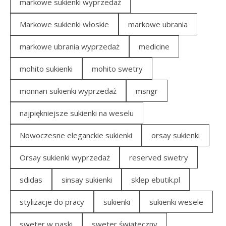
markowe sukienki wyprzedaż
Markowe sukienki włoskie
markowe ubrania
markowe ubrania wyprzedaż
medicine
mohito sukienki
mohito swetry
monnari sukienki wyprzedaż
msngr
najpiękniejsze sukienki na weselu
Nowoczesne eleganckie sukienki
orsay sukienki
Orsay sukienki wyprzedaż
reserved swetry
sdidas
sinsay sukienki
sklep ebutik.pl
stylizacje do pracy
sukienki
sukienki wesele
sweter w paski
sweter świąteczny