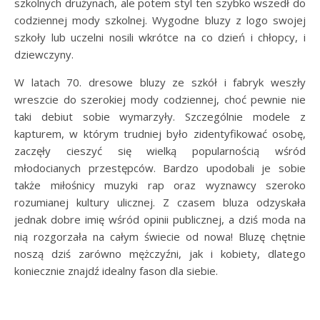
szkolnych drużynach, ale potem styl ten szybko wszedł do
codziennej mody szkolnej. Wygodne bluzy z logo swojej
szkoły lub uczelni nosili wkrótce na co dzień i chłopcy, i
dziewczyny.
W latach 70. dresowe bluzy ze szkół i fabryk weszły
wreszcie do szerokiej mody codziennej, choć pewnie nie
taki debiut sobie wymarzyły. Szczególnie modele z
kapturem, w którym trudniej było zidentyfikować osobę,
zaczęły cieszyć się wielką popularnością wśród
młodocianych przestępców. Bardzo upodobali je sobie
także miłośnicy muzyki rap oraz wyznawcy szeroko
rozumianej kultury ulicznej. Z czasem bluza odzyskała
jednak dobre imię wśród opinii publicznej, a dziś moda na
nią rozgorzała na całym świecie od nowa! Bluzę chętnie
noszą dziś zarówno mężczyźni, jak i kobiety, dlatego
koniecznie znajdź idealny fason dla siebie.