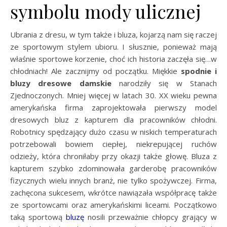
symbolu mody ulicznej
Ubrania z dresu, w tym także i bluza, kojarzą nam się raczej
ze sportowym stylem ubioru. I słusznie, ponieważ mają
właśnie sportowe korzenie, choć ich historia zaczęła się…w
chłodniach! Ale zacznijmy od początku. Miękkie
spodnie i
bluzy dresowe damskie
narodziły się w Stanach
Zjednoczonych. Mniej więcej w latach 30. XX wieku pewna
amerykańska firma zaprojektowała pierwszy model
dresowych bluz z kapturem dla pracowników chłodni.
Robotnicy spędzający dużo czasu w niskich temperaturach
potrzebowali bowiem ciepłej, niekrepującej ruchów
odzieży, która chroniłaby przy okazji także głowę. Bluza z
kapturem szybko zdominowała garderobę pracowników
fizycznych wielu innych branż, nie tylko spożywczej. Firma,
zachęcona sukcesem, wkrótce nawiązała współpracę także
ze sportowcami oraz amerykańskimi liceami. Początkowo
taką sportową
bluzę
nosili przeważnie chłopcy grający w