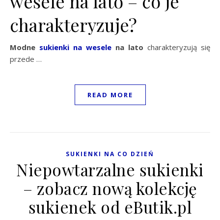
wesele na lato – co je
charakteryzuje?
Modne
sukienki na wesele
na lato
charakteryzują się
przede …
READ MORE
SUKIENKI NA CO DZIEŃ
Niepowtarzalne sukienki
– zobacz nową kolekcję
sukienek od eButik.pl