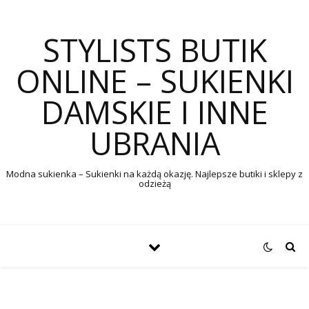
STYLISTS BUTIK
ONLINE – SUKIENKI
DAMSKIE I INNE
UBRANIA
Modna sukienka – Sukienki na każdą okazję. Najlepsze butiki i sklepy z
odzieżą